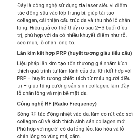
Đây là công nghệ sử dụng tia laser siêu vi điểm
tác động sâu vào lớp trung bì, giúp tái tạo
collagen, cải thiện cấu trúc da và thu nhỏ lỗ chân
lông. Hiệu quả có thể thấy rõ sau 2–3 buổi điều
trị, phù hợp với da có nhiều khuyết điểm như rỗ,
sẹo mụn, lỗ chân lông to.
Lăn kim kết hợp PRP (huyết tương giàu tiểu cầu)
Liệu pháp lăn kim tạo tổn thương giả nhằm kích
thích quá trình tự làm lành của da. Khi kết hợp với
PRP – huyết tương chiết tách từ máu người điều
trị – giúp tăng cường sản sinh collagen, làm đầy
lỗ chân lông và mịn bề mặt da.
Công nghệ RF (Radio Frequency)
Sóng RF tác động nhiệt vào da, làm co rút các sợi
collagen cũ và kích thích sinh sản collagen mới.
Phù hợp với người có da lỏng lẻo, lão hóa và lỗ
chân lông to vùng má, cằm.