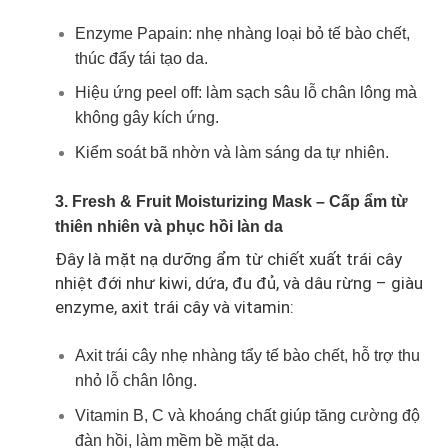
Enzyme Papain: nhẹ nhàng loại bỏ tế bào chết,
thúc đẩy tái tạo da.
Hiệu ứng peel off: làm sạch sâu lỗ chân lông mà
không gây kích ứng.
Kiểm soát bã nhờn và làm sáng da tự nhiên.
3. Fresh & Fruit Moisturizing Mask – Cấp ẩm từ
thiên nhiên và phục hồi làn da
Đây là mặt nạ dưỡng ẩm từ chiết xuất trái cây
nhiệt đới như kiwi, dứa, đu đủ, và dâu rừng – giàu
enzyme, axit trái cây và vitamin:
Axit trái cây nhẹ nhàng tẩy tế bào chết, hỗ trợ thu
nhỏ lỗ chân lông.
Vitamin B, C và khoáng chất giúp tăng cường độ
đàn hồi, làm mềm bề mặt da.