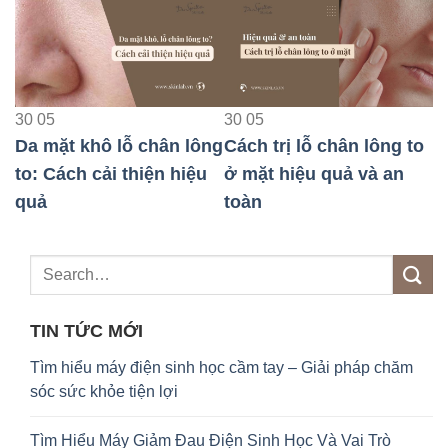
30
05
30
05
30
Da mặt khô lỗ chân lông
Cách trị lỗ chân lông to
Mặ
to: Cách cải thiện hiệu
ở mặt hiệu quả và an
lỗ
quả
toàn
nh
TIN TỨC MỚI
Tìm hiểu máy điện sinh học cầm tay – Giải pháp chăm
sóc sức khỏe tiện lợi
Tìm Hiểu Máy Giảm Đau Điện Sinh Học Và Vai Trò