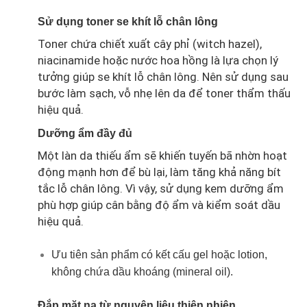
Sử dụng toner se khít lỗ chân lông
Toner chứa chiết xuất cây phỉ (witch hazel),
niacinamide hoặc nước hoa hồng là lựa chọn lý
tưởng giúp se khít lỗ chân lông. Nên sử dụng sau
bước làm sạch, vỗ nhẹ lên da để toner thẩm thấu
hiệu quả.
Dưỡng ẩm đầy đủ
Một làn da thiếu ẩm sẽ khiến tuyến bã nhờn hoạt
động mạnh hơn để bù lại, làm tăng khả năng bít
tắc lỗ chân lông. Vì vậy, sử dụng kem dưỡng ẩm
phù hợp giúp cân bằng độ ẩm và kiểm soát dầu
hiệu quả.
Ưu tiên sản phẩm có kết cấu gel hoặc lotion,
không chứa dầu khoáng (mineral oil).
Đắp mặt nạ từ nguyên liệu thiên nhiên