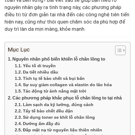
toàn và bền vững? Bài viết sau sẽ giúp bạn hiểu rõ
nguyên nhân gây ra tình trạng này, các phương pháp
điều trị từ đơn giản tại nhà đến các công nghệ tiên tiến
hiện nay, cũng như thói quen chăm sóc da phù hợp để
duy trì làn da mịn màng, khỏe mạnh.
Mục Lục
Nguyên nhân phổ biến khiến lỗ chân lông to
Yếu tố di truyền
Da tiết nhiều dầu
Tích tụ tế bào chết và bụi bẩn
Sự suy giảm collagen và elastin do lão hóa
Tác động từ ánh nắng mặt trời
Các phương pháp khắc phục lỗ chân lông to tại nhà
Làm sạch da kỹ lưỡng, đúng cách
Tẩy tế bào chết đều đặn
Sử dụng toner se khít lỗ chân lông
Dưỡng ẩm đầy đủ
Đắp mặt nạ từ nguyên liệu thiên nhiên