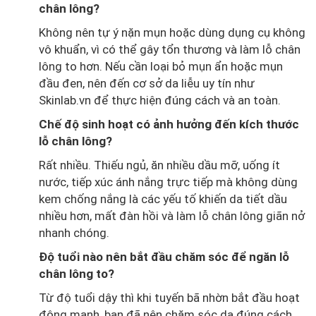
chân lông?
Không nên tự ý nặn mụn hoặc dùng dụng cụ không
vô khuẩn, vì có thể gây tổn thương và làm lỗ chân
lông to hơn. Nếu cần loại bỏ mụn ẩn hoặc mụn
đầu đen, nên đến cơ sở da liễu uy tín như
Skinlab.vn để thực hiện đúng cách và an toàn.
Chế độ sinh hoạt có ảnh hưởng đến kích thước
lỗ chân lông?
Rất nhiều. Thiếu ngủ, ăn nhiều dầu mỡ, uống ít
nước, tiếp xúc ánh nắng trực tiếp mà không dùng
kem chống nắng là các yếu tố khiến da tiết dầu
nhiều hơn, mất đàn hồi và làm lỗ chân lông giãn nở
nhanh chóng.
Độ tuổi nào nên bắt đầu chăm sóc để ngăn lỗ
chân lông to?
Từ độ tuổi dậy thì khi tuyến bã nhờn bắt đầu hoạt
động mạnh, bạn đã nên chăm sóc da đúng cách.